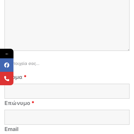
←
Τα στοιχεία σας...
Όνομα
*
Επώνυμο
*
Email